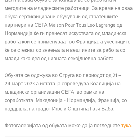
Цел на оваа обука е запознавање со работата и
методите на младинските работници. За време на оваа
обука сертифицирани обучувачи од стратешките
партнери на СЕГА Maison Pour Tous Leo Lagrange од
Нормандија ќе ги пренесат искуствата од младинска
работа кои се применуваат во Франција, а учесниците
ќе се стекнат со знаењата и вештините за работа со
млади како дел од нивната секојдневна работа.
Oбуката се одржува во Струга во периодот од 21 –
24 март 2023 а истата ја спроведува Коалиција на
младински организации СЕГА во рамки на
соработката Македонија - Нормандија, Франција, со
поддршка на градот Ифс и Општина Гази Баба.
Фотогалеријата од обуката може да ја погледнете
тука.