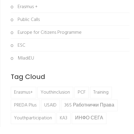
Erasmus +
Public Calls
Europe for Citizens Programme
ESC
MladiEU
Tag Cloud
Erasmus+
Youthinclusion
PCF
Training
PREDA Plus
USAID
365 Работнички Права
Youthparticipation
KA3
ИНФО СЕГА