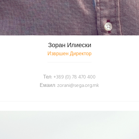
Зоран Илиески
Извршен Директор
Тел: +389 (0) 78 470 400
Емаил:
zorani@sega.org.mk