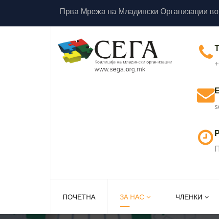
Прва Мрежа на Младински Организации во
+
s
Р
П
ПОЧЕТНА
ЗА НАС
ЧЛЕНКИ