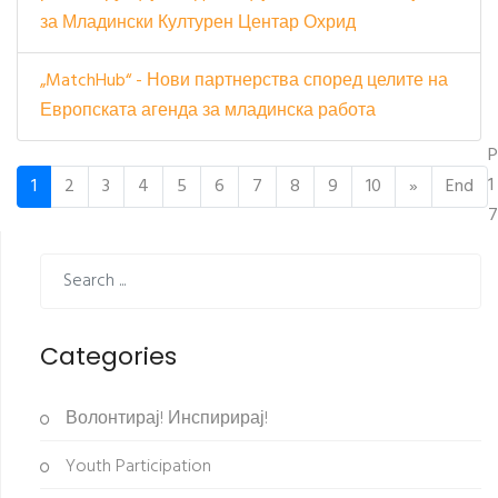
за Младински Културен Центар Охрид
„MatchHub“ - Нови партнерства според целите на
Европската агенда за младинска работа
P
1
1
2
3
4
5
6
7
8
9
10
»
End
7
Categories
Волонтирај! Инспирирај!
Youth Participation