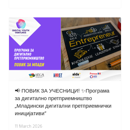
📢 ПОВИК ЗА УЧЕСНИЦИ! ✨Програма
за дигитално претприемништво
„Младински дигитални претприемнички
иницијативи“
11 March 2026