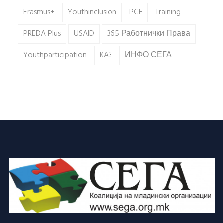
Erasmus+
Youthinclusion
PCF
Training
PREDA Plus
USAID
365 Работнички Права
Youthparticipation
KA3
ИНФО СЕГА