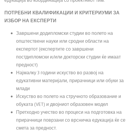
едукација во координација со проектниот тим.
ПОТРЕБНИ КВАЛИФИКАЦИИ И КРИТЕРИУМИ ЗА
ИЗБОР НА ЕКСПЕРТИ
Завршени додипломски студии во полето на
општествени науки или сродни области на
експертот (експертите со завршени
постдипломски и/или докторски студии ќе имаат
предност)
Најмалку 3 години искуство во развој на
едукативни материјали, прирачници или обуки за
млади
Искуство во полето на стручното образование и
обуката (VET) и двојниот образовен модел
Претходно учество во процеси на подготовка на
прирачници поврзани со врсничка едукација ќе се
смета за предност.