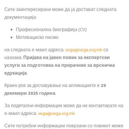
Сите заинтересирани може да ја достават следната
документација:
Професионална биографија (CV)
Мотивациско писмо
на следната е-маил адреса:
sega​
@
​sega.org.mk
со
назнака:
Пријава на јавен повик за експертски
услуги за подготовка на прирачник за врсничка
едукација
.
Краен рок за доставување на апликациите е
29
декември 2025 година
.
За подетални информации може да не контактирате на
е-маил адреса:
sega​
@
​sega.org.mk
Сите потребни информации поврзани со повикот може